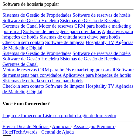
Software de hotelaria popular
Sistemas de Gestão de Propriedades
Software de reservas de hotéis
Software de Gestão Hoteleira
Sistemas de Gestão de Receitas
Gerentes de Canal
Motor de reservas
CRM para hotéis e marketing
por e-mail
Software de mensagens para convidados
Aplicativos para
hóspedes de hotéis
Sistemas de entrada sem chave para hotéis
Check-in sem contato
Software de limpeza
Hospitality TV
Agências
de Marketing Digital
Sistemas de Gestão de Propriedades
Software de reservas de hotéis
Software de Gestão Hoteleira
Sistemas de Gestão de Receitas
Gerentes de Canal
Motor de reservas
CRM para hotéis e marketing por e-mail
Software
de mensagens para convidados
Aplicativos para hóspedes de hotéis
Sistemas de entrada sem chave para hotéis
Check-in sem contato
Software de limpeza
Hospitality TV
Agências
de Marketing Digital
Você é um fornecedor?
Login de fornecedor
Liste seu produto
Login de fornecedor
Enviar Dica de Notícias
·
Anunciar
·
Associação Premium
·
HotelTechAwards
·
Central de Ajuda