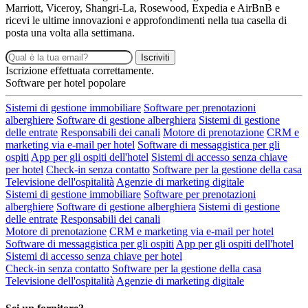
Marriott, Viceroy, Shangri-La, Rosewood, Expedia e AirBnB e
ricevi le ultime innovazioni e approfondimenti nella tua casella di
posta una volta alla settimana.
Iscriviti
Iscrizione effettuata correttamente.
Software per hotel popolare
Sistemi di gestione immobiliare
Software per prenotazioni
alberghiere
Software di gestione alberghiera
Sistemi di gestione
delle entrate
Responsabili dei canali
Motore di prenotazione
CRM e
marketing via e-mail per hotel
Software di messaggistica per gli
ospiti
App per gli ospiti dell'hotel
Sistemi di accesso senza chiave
per hotel
Check-in senza contatto
Software per la gestione della casa
Televisione dell'ospitalità
Agenzie di marketing digitale
Sistemi di gestione immobiliare
Software per prenotazioni
alberghiere
Software di gestione alberghiera
Sistemi di gestione
delle entrate
Responsabili dei canali
Motore di prenotazione
CRM e marketing via e-mail per hotel
Software di messaggistica per gli ospiti
App per gli ospiti dell'hotel
Sistemi di accesso senza chiave per hotel
Check-in senza contatto
Software per la gestione della casa
Televisione dell'ospitalità
Agenzie di marketing digitale