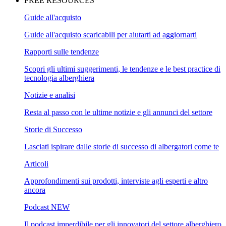
FREE RESOURCES
Guide all'acquisto
Guide all'acquisto scaricabili per aiutarti ad aggiornarti
Rapporti sulle tendenze
Scopri gli ultimi suggerimenti, le tendenze e le best practice di
tecnologia alberghiera
Notizie e analisi
Resta al passo con le ultime notizie e gli annunci del settore
Storie di Successo
Lasciati ispirare dalle storie di successo di albergatori come te
Articoli
Approfondimenti sui prodotti, interviste agli esperti e altro
ancora
Podcast
NEW
Il podcast imperdibile per gli innovatori del settore alberghiero