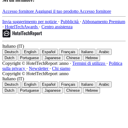
Sei un fornitore?
Accesso fornitore
Aggiungi il tuo prodotto
Accesso fornitore
Invia suggerimento per notizie
·
Pubblicità
·
Abbonamento Premium
·
HotelTechAwards
·
Centro assistenza
Italiano (IT)
Deutsch
English
Español
Français
Italiano
Arabic
Dutch
Portuguese
Japanese
Chinese
Hebrew
Copyright © HotelTechReport :anno
·
Termini di utilizzo
·
Politica
sulla privacy
·
Newsletter
·
Chi siamo
Copyright © HotelTechReport :anno
Italiano (IT)
Deutsch
English
Español
Français
Italiano
Arabic
Dutch
Portuguese
Japanese
Chinese
Hebrew