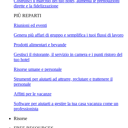
Costruisci il marchio del tuo hotel, aumenta le prenotazioni
dirette e la fidelizzazione
PIÙ REPARTI
Riunioni ed eventi
Genera più affari di gruppo e semplifica i tuoi flussi di lavoro
Prodotti alimentari e bevande
Gestisci il ristorante, il servizio in camera e i punti ristoro del
tuo hotel
Risorse umane e personale
Strumenti per aiutarti ad attrarre, reclutare e trattenere il
personale
Affitti per le vacanze
Software per aiutarti a gestire la tua casa vacanza come un
professionista
Risorse