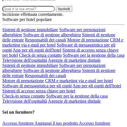
Iscriviti
Iscrizione effettuata correttamente.
Software per hotel popolare
Sistemi di gestione immobiliare
Software per prenotazioni
alberghiere
Software di gestione alberghiera
Sistemi di gestione
delle entrate
Responsabili dei canali
Motore di prenotazione
CRM e
marketing via e-mail per hotel
Software di messaggistica per gli
ospiti
App per gli ospiti dell'hotel
Sistemi di accesso senza chiave
per hotel
Check-in senza contatto
Software per la gestione della casa
Televisione dell'ospitalità
Agenzie di marketing digitale
Sistemi di gestione immobiliare
Software per prenotazioni
alberghiere
Software di gestione alberghiera
Sistemi di gestione
delle entrate
Responsabili dei canali
Motore di prenotazione
CRM e marketing via e-mail per hotel
Software di messaggistica per gli ospiti
App per gli ospiti dell'hotel
Sistemi di accesso senza chiave per hotel
Check-in senza contatto
Software per la gestione della casa
Televisione dell'ospitalità
Agenzie di marketing digitale
Sei un fornitore?
Accesso fornitore
Aggiungi il tuo prodotto
Accesso fornitore