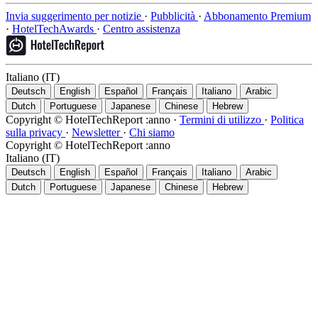
Invia suggerimento per notizie
·
Pubblicità
·
Abbonamento Premium
·
HotelTechAwards
·
Centro assistenza
Italiano (IT)
Deutsch
English
Español
Français
Italiano
Arabic
Dutch
Portuguese
Japanese
Chinese
Hebrew
Copyright © HotelTechReport :anno
·
Termini di utilizzo
·
Politica
sulla privacy
·
Newsletter
·
Chi siamo
Copyright © HotelTechReport :anno
Italiano (IT)
Deutsch
English
Español
Français
Italiano
Arabic
Dutch
Portuguese
Japanese
Chinese
Hebrew