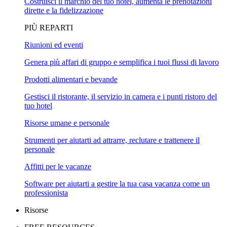
Costruisci il marchio del tuo hotel, aumenta le prenotazioni
dirette e la fidelizzazione
PIÙ REPARTI
Riunioni ed eventi
Genera più affari di gruppo e semplifica i tuoi flussi di lavoro
Prodotti alimentari e bevande
Gestisci il ristorante, il servizio in camera e i punti ristoro del
tuo hotel
Risorse umane e personale
Strumenti per aiutarti ad attrarre, reclutare e trattenere il
personale
Affitti per le vacanze
Software per aiutarti a gestire la tua casa vacanza come un
professionista
Risorse