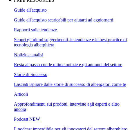
FREE RESOURCES
Guide all'acquisto
Guide all'acquisto scaricabili per aiutarti ad aggiornarti
Rapporti sulle tendenze
Scopri gli ultimi suggerimenti, le tendenze e le best practice di
tecnologia alberghiera
Notizie e analisi
Resta al passo con le ultime notizie e gli annunci del settore
Storie di Successo
Lasciati ispirare dalle storie di successo di albergatori come te
Articoli
Approfondimenti sui prodotti, interviste agli esperti e altro
ancora
Podcast
NEW
Il podcast imperdibile per gli innovatori del settore alberghiero